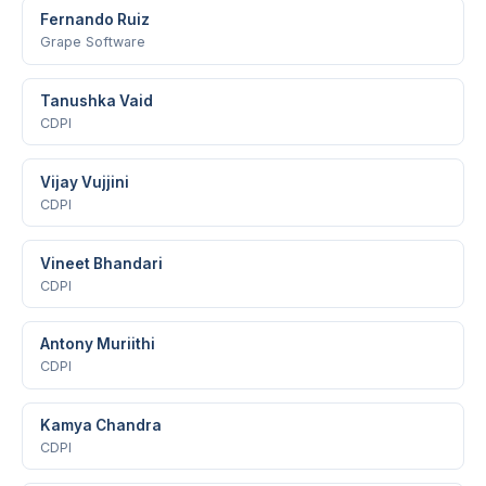
Fernando Ruiz
Grape Software
Tanushka Vaid
CDPI
Vijay Vujjini
CDPI
Vineet Bhandari
CDPI
Antony Muriithi
CDPI
Kamya Chandra
CDPI