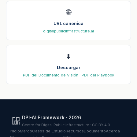
🌐
URL canónica
digitalpublicinfrastructure.ai
⬇️
Descargar
PDF del Documento de Visión
·
PDF del Playbook
DPI-AI Framework · 2026
Centre for Digital Public Infrastructure ·
CC BY 4.0
Inicio
Marco
Casos de Estudio
Recursos
Documento
Acerca