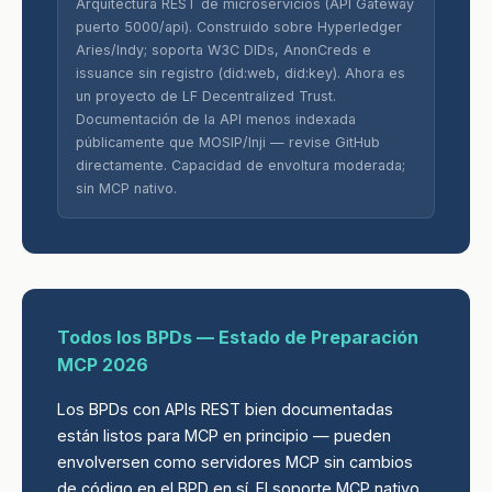
Arquitectura REST de microservicios (API Gateway
puerto 5000/api). Construido sobre Hyperledger
Aries/Indy; soporta W3C DIDs, AnonCreds e
issuance sin registro (did:web, did:key). Ahora es
un proyecto de LF Decentralized Trust.
Documentación de la API menos indexada
públicamente que MOSIP/Inji — revise GitHub
directamente. Capacidad de envoltura moderada;
sin MCP nativo.
Todos los BPDs — Estado de Preparación
MCP 2026
Los BPDs con APIs REST bien documentadas
están listos para MCP en principio — pueden
envolversen como servidores MCP sin cambios
de código en el BPD en sí. El soporte MCP nativo