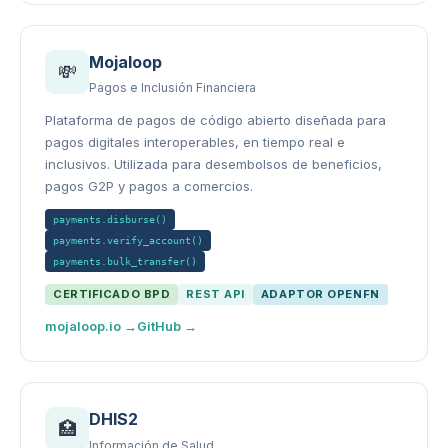
Mojaloop
💸
Pagos e Inclusión Financiera
Plataforma de pagos de código abierto diseñada para
pagos digitales interoperables, en tiempo real e
inclusivos. Utilizada para desembolsos de beneficios,
pagos G2P y pagos a comercios.
payments.disburse()
payments.verify_account()
payments.bulk_transfer()
CERTIFICADO BPD
REST API
ADAPTOR OPENFN
mojaloop.io →
GitHub →
DHIS2
🏥
Información de Salud