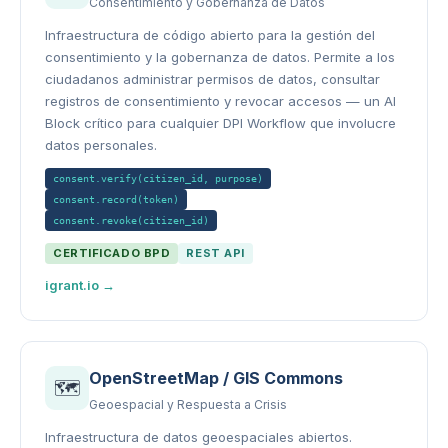
Consentimiento y Gobernanza de Datos
Infraestructura de código abierto para la gestión del
consentimiento y la gobernanza de datos. Permite a los
ciudadanos administrar permisos de datos, consultar
registros de consentimiento y revocar accesos — un AI
Block crítico para cualquier DPI Workflow que involucre
datos personales.
consent.verify(citizen_id, purpose)
consent.record(token)
consent.revoke(citizen_id)
CERTIFICADO BPD
REST API
igrant.io →
OpenStreetMap / GIS Commons
🗺️
Geoespacial y Respuesta a Crisis
Infraestructura de datos geoespaciales abiertos.