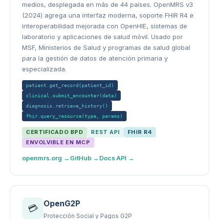
medios, desplegada en más de 44 países. OpenMRS v3
(2024) agrega una interfaz moderna, soporte FHIR R4 e
interoperabilidad mejorada con OpenHIE, sistemas de
laboratorio y aplicaciones de salud móvil. Usado por
MSF, Ministerios de Salud y programas de salud global
para la gestión de datos de atención primaria y
especializada.
patient.get_record(patient_id)
clinical.submit_encounter(data)
diagnosis.retrieve_history()
fhir.query_resource(type, params)
CERTIFICADO BPD
REST API
FHIR R4
ENVOLVIBLE EN MCP
openmrs.org →
GitHub →
Docs API →
OpenG2P
💳
Protección Social y Pagos G2P