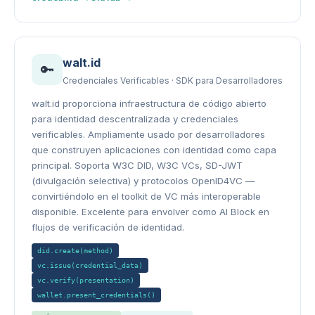
walt.id
🔑
Credenciales Verificables · SDK para Desarrolladores
walt.id proporciona infraestructura de código abierto
para identidad descentralizada y credenciales
verificables. Ampliamente usado por desarrolladores
que construyen aplicaciones con identidad como capa
principal. Soporta W3C DID, W3C VCs, SD-JWT
(divulgación selectiva) y protocolos OpenID4VC —
convirtiéndolo en el toolkit de VC más interoperable
disponible. Excelente para envolver como AI Block en
flujos de verificación de identidad.
did.create(method)
vc.issue(credential_data)
vc.verify(presentation)
wallet.present_credentials()