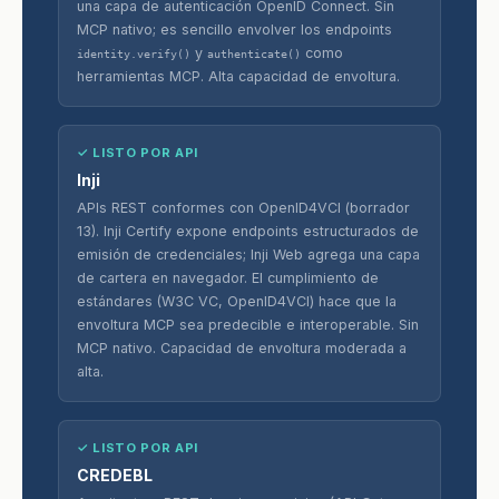
una capa de autenticación OpenID Connect. Sin
MCP nativo; es sencillo envolver los endpoints
y
como
identity.verify()
authenticate()
herramientas MCP. Alta capacidad de envoltura.
✓ LISTO POR API
Inji
APIs REST conformes con OpenID4VCI (borrador
13). Inji Certify expone endpoints estructurados de
emisión de credenciales; Inji Web agrega una capa
de cartera en navegador. El cumplimiento de
estándares (W3C VC, OpenID4VCI) hace que la
envoltura MCP sea predecible e interoperable. Sin
MCP nativo. Capacidad de envoltura moderada a
alta.
✓ LISTO POR API
CREDEBL