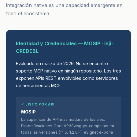
integración nativa es una capacidad emergente en
todo el ecosistema.
Identidad y Credenciales — MOSIP · Inji ·
CREDEBL
Evaluado en marzo de 2026. No se encontró
soporte MCP nativo en ningún repositorio. Los tres
exponen APIs REST envolvibles como servidores
de herramientas MCP.
✓ LISTO POR API
MOSIP
La superficie de API más madura de los tres.
Especificaciones OpenAPI/Swagger completas en
todas las versiones (1.1.5, 1.2.0+). eSignet expone