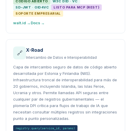
CÓDIGO ABIERTO
W3C DID · VC
SD-JWT · OID4VC
LISTO PARA MCP (REST)
SOPORTE EMPRESARIAL
walt.id →
Docs →
X-Road
🔗
Intercambio de Datos e Interoperabilidad
Capa de intercambio seguro de datos de código abierto
desarrollada por Estonia y Finlandia (NIIS).
Infraestructura troncal de interoperabilidad para más de
20 gobiernos, incluyendo Islandia, las Islas Feroe,
Ucrania y otros. Permite llamadas API seguras entre
cualquier par de registros gubernamentales — el
plomería DPI crítica para flujos de trabajo de IA que
necesitan consultar múltiples registros sin integraciones
punto a punto personalizadas.
registry.query(service_id, params)