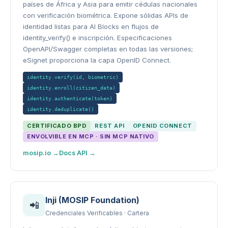
países de África y Asia para emitir cédulas nacionales
con verificación biométrica. Expone sólidas APIs de
identidad listas para AI Blocks en flujos de
identity_verify() e inscripción. Especificaciones
OpenAPI/Swagger completas en todas las versiones;
eSignet proporciona la capa OpenID Connect.
identity.verify(id, biometric)
identity.enroll(citizen_data)
identity.authenticate(token)
identity.deduplicate()
CERTIFICADO BPD
REST API
OPENID CONNECT
ENVOLVIBLE EN MCP · SIN MCP NATIVO
mosip.io →
Docs API →
Inji (MOSIP Foundation)
📲
Credenciales Verificables · Cartera