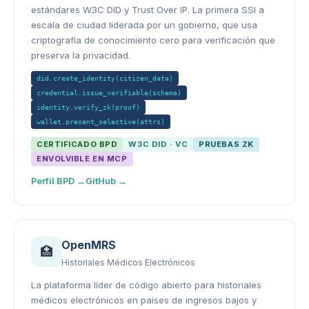
estándares W3C DID y Trust Over IP. La primera SSI a
escala de ciudad liderada por un gobierno, que usa
criptografía de conocimiento cero para verificación que
preserva la privacidad.
did.create_identity(citizen_data)
credential.issue_verifiable(schema)
identity.verify_zk(proof)
wallet.present_selective(attrs)
CERTIFICADO BPD
W3C DID · VC
PRUEBAS ZK
ENVOLVIBLE EN MCP
Perfil BPD →
GitHub →
OpenMRS
🏥
Historiales Médicos Electrónicos
La plataforma líder de código abierto para historiales
médicos electrónicos en países de ingresos bajos y