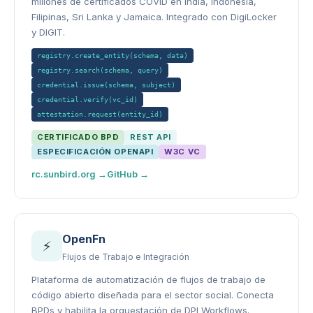
millones de certificados COVID en India, Indonesia,
Filipinas, Sri Lanka y Jamaica. Integrado con DigiLocker
y DIGIT.
registry.create_entity(schema, data)
registry.search(schema, query)
credential.issue(schema, subject)
credential.verify(vc_id)
attestation.request(entity_id)
CERTIFICADO BPD
REST API
ESPECIFICACIÓN OPENAPI
W3C VC
rc.sunbird.org →
GitHub →
OpenFn
⚡
Flujos de Trabajo e Integración
Plataforma de automatización de flujos de trabajo de
código abierto diseñada para el sector social. Conecta
BPDs y habilita la orquestación de DPI Workflows.