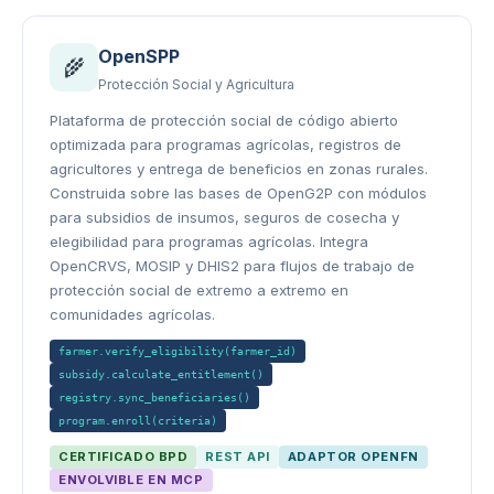
OpenSPP
🌾
Protección Social y Agricultura
Plataforma de protección social de código abierto
optimizada para programas agrícolas, registros de
agricultores y entrega de beneficios en zonas rurales.
Construida sobre las bases de OpenG2P con módulos
para subsidios de insumos, seguros de cosecha y
elegibilidad para programas agrícolas. Integra
OpenCRVS, MOSIP y DHIS2 para flujos de trabajo de
protección social de extremo a extremo en
comunidades agrícolas.
farmer.verify_eligibility(farmer_id)
subsidy.calculate_entitlement()
registry.sync_beneficiaries()
program.enroll(criteria)
CERTIFICADO BPD
REST API
ADAPTOR OPENFN
ENVOLVIBLE EN MCP