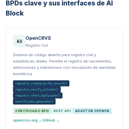
BPDs clave y sus interfaces de AI
Block
OpenCRVS
🪪
Registro Civil
Sistema de código abierto para registro civil y
estadísticas vitales. Permite el registro de nacimientos,
defunciones y matrimonios con vinculación de identidad
biométrica.
registry.create_birth_record()
registry.verify_citizen()
registry.check_duplicate()
certificate.generate()
CERTIFICADO BPD
REST API
ADAPTOR OPENFN
opencrvs.org →
GitHub →