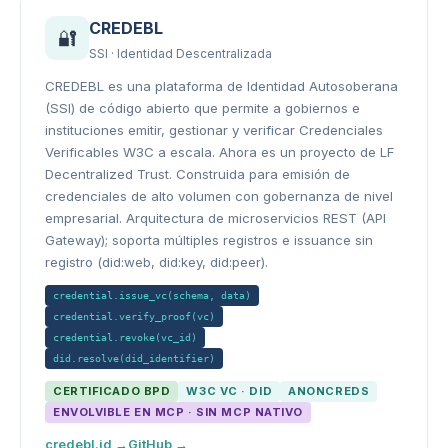
CREDEBL
🔐
SSI · Identidad Descentralizada
CREDEBL es una plataforma de Identidad Autosoberana
(SSI) de código abierto que permite a gobiernos e
instituciones emitir, gestionar y verificar Credenciales
Verificables W3C a escala. Ahora es un proyecto de LF
Decentralized Trust. Construida para emisión de
credenciales de alto volumen con gobernanza de nivel
empresarial. Arquitectura de microservicios REST (API
Gateway); soporta múltiples registros e issuance sin
registro (did:web, did:key, did:peer).
credential.issue_vc(schema, data)
credential.verify_proof(vc)
credential.revoke(vc_id)
did.resolve(did_identifier)
CERTIFICADO BPD
W3C VC · DID
ANONCREDS
ENVOLVIBLE EN MCP · SIN MCP NATIVO
credebl.id →
GitHub →