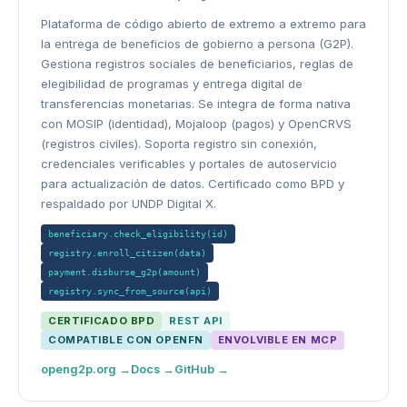
Plataforma de código abierto de extremo a extremo para
la entrega de beneficios de gobierno a persona (G2P).
Gestiona registros sociales de beneficiarios, reglas de
elegibilidad de programas y entrega digital de
transferencias monetarias. Se integra de forma nativa
con MOSIP (identidad), Mojaloop (pagos) y OpenCRVS
(registros civiles). Soporta registro sin conexión,
credenciales verificables y portales de autoservicio
para actualización de datos. Certificado como BPD y
respaldado por UNDP Digital X.
beneficiary.check_eligibility(id)
registry.enroll_citizen(data)
payment.disburse_g2p(amount)
registry.sync_from_source(api)
CERTIFICADO BPD
REST API
COMPATIBLE CON OPENFN
ENVOLVIBLE EN MCP
openg2p.org →
Docs →
GitHub →