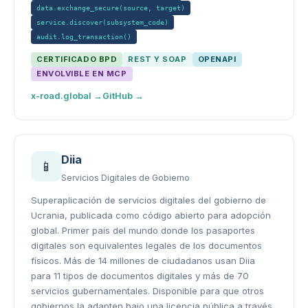
data.exchange_secure(source, target)
service.discover(subsystem_code)
audit.log_transaction()
CERTIFICADO BPD
REST Y SOAP
OPENAPI
ENVOLVIBLE EN MCP
x-road.global →
GitHub →
Diia
📱
Servicios Digitales de Gobierno
Superaplicación de servicios digitales del gobierno de
Ucrania, publicada como código abierto para adopción
global. Primer país del mundo donde los pasaportes
digitales son equivalentes legales de los documentos
físicos. Más de 14 millones de ciudadanos usan Diia
para 11 tipos de documentos digitales y más de 70
servicios gubernamentales. Disponible para que otros
gobiernos la adapten bajo una licencia pública a través