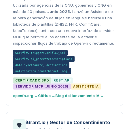
Utilizada por agencias de la ONU, gobiernos y ONG en
más de 40 países.
Junio 2025:
Lanzó un Asistente de
IA para generación de flujos en lenguaje natural y una
biblioteca de plantillas (DHIS2, FHIR, CommCare,
KoboToolbox), junto con una nueva interfaz de servidor
MCP que permite a los agentes de IA activar e
inspeccionar flujos de trabajo de OpenFn directamente.
workflow.trigger(workflow_id)
workflow.ai_generate(description)
data.sync(source, destination)
notification.send(channel, msg)
CERTIFICADO BPD
REST API
SERVIDOR MCP (JUNIO 2025)
ASISTENTE IA
openfn.org →
GitHub →
Blog del lanzamiento IA →
iGrant.io / Gestor de Consentimiento
🛡️