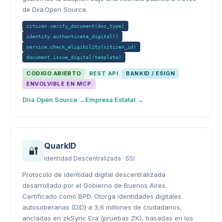
de Diia.Open Source.
citizen.verify_document(doc_type)
identity.authenticate_digital()
service.check_eligibility(citizen_id)
document.issue_digital(template)
CÓDIGO ABIERTO
REST API
BANKID / ESIGN
ENVOLVIBLE EN MCP
Diia Open Source →
Empresa Estatal →
QuarkID
🔐
Identidad Descentralizada · SSI
Protocolo de identidad digital descentralizada
desarrollado por el Gobierno de Buenos Aires.
Certificado como BPD. Otorga identidades digitales
autosoberanas (DID) a 3,6 millones de ciudadanos,
ancladas en zkSync Era (pruebas ZK), basadas en los