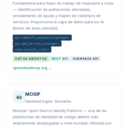
Fundamental para flujos de trabajo de respuesta a crisis
— identificación de poblaciones afectadas,
enrutamiento de ayuda y mapeo de cobertura de
servicios. Proporciona la capa de datos para los AI
Blocks de area_classify().
gis.identify_population(polygon)
gis.get_service_coverage()
area.classify_risk()
DATOS ABIERTOS
REST API
OVERPASS API
openstreetmap.org →
MOSIP
🪪
Identidad Digital · Biometría
Modular Open Source Identity Platform — una de las
plataformas de identidad de código abierto más
ampliamente desplegadas a nivel mundial. Utilizada por