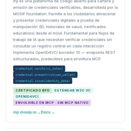
Inji es una plataforma de código abierto para cartera y
emisión de credenciales verificables, desarrollada por la
MOSIP Foundation. Permite a los ciudadanos almacenar
y presentar credenciales digitales a prueba de
manipulación (ID, historiales de salud, certificados
educativos) desde el móvil. Fundamental para flujos de
trabajo de IA que necesitan verificar credenciales sin
consultar un registro central en cada interacción.
Implementa OpenID4VCI borrador 13 — endpoints REST
estructurados, predecibles para envoltura MCP.
credential.verify(vc_token)
credential.present(citizen_wallet)
credential.issue(identity_data)
CERTIFICADO BPD
ESTÁNDAR W3C VC
OPENID4VCI
ENVOLVIBLE EN MCP · SIN MCP NATIVO
inji.mosip.io →
Docs →